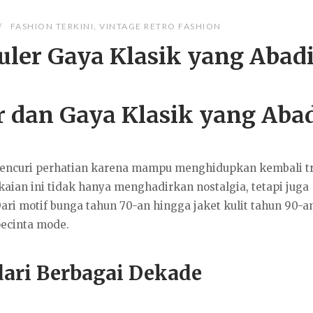
FASHION TERKINI
,
VINTAGE RETRO FASHION
uler Gaya Klasik yang Abad
r dan Gaya Klasik yang Aba
 mencuri perhatian karena mampu menghidupkan kembali t
aian ini tidak hanya menghadirkan nostalgia, tetapi juga
ri motif bunga tahun 70-an hingga jaket kulit tahun 90-an
pecinta mode.
 dari Berbagai Dekade