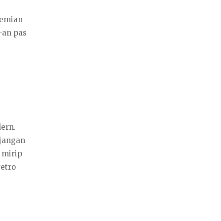
hemian
-an pas
ern.
 jangan
 mirip
retro