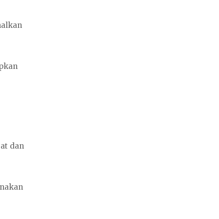
nalkan
apkan
at dan
unakan