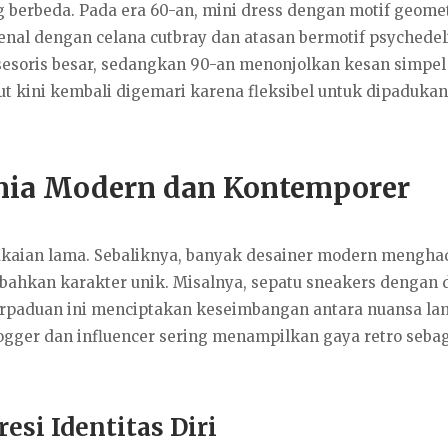
berbeda. Pada era 60-an, mini dress dengan motif geomet
kenal dengan celana cutbray dan atasan bermotif psychedel
soris besar, sedangkan 90-an menonjolkan kesan simpel
t kini kembali digemari karena fleksibel untuk dipadukan
unia Modern dan Kontemporer
kaian lama. Sebaliknya, banyak desainer modern mengha
ahkan karakter unik. Misalnya, sepatu sneakers dengan 
erpaduan ini menciptakan keseimbangan antara nuansa la
logger dan influencer sering menampilkan gaya retro seba
esi Identitas Diri