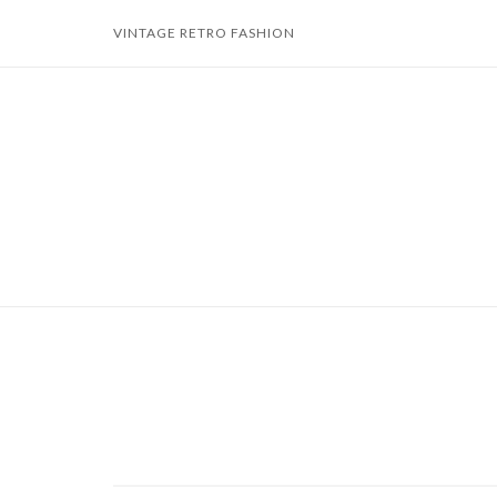
Skip
VINTAGE RETRO FASHION
to
content