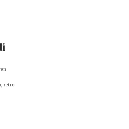
i
di
ren
, retro