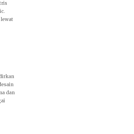
ris
ic.
 lewat
dirkan
desain
ma dan
gai